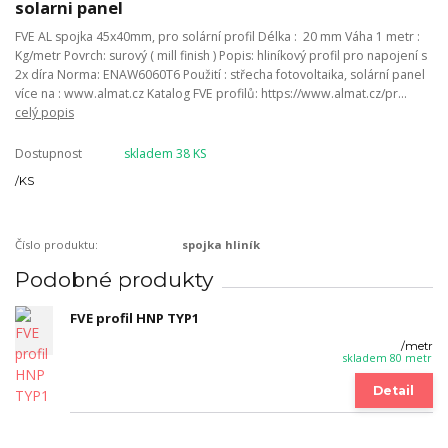
solarni panel
FVE AL spojka 45x40mm, pro solární profil Délka : 20 mm Váha 1 metr :
Kg/metr Povrch: surový ( mill finish ) Popis: hliníkový profil pro napojení s
2x díra Norma: ENAW6060T6 Použití : střecha fotovoltaika, solární panel
více na : www.almat.cz Katalog FVE profilů: https://www.almat.cz/pr...
celý popis
Dostupnost
skladem 38 KS
/
KS
Číslo produktu:
spojka hliník
Podobné produkty
FVE profil HNP TYP1
/
metr
skladem 80 metr
Detail