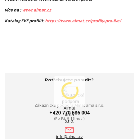
více na :
www.almat.cz
Katalog FVE profilů:
https://www.almat.cz/profily-pro-fve/
Potřebujete poradit?
Zákaznická podpora Almat ama s.r.o.
+420 770 686 004
(Po-Pá, 9-15 hod.)
info@almat.cz