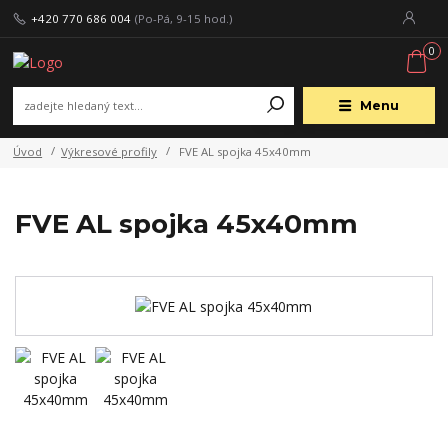
+420 770 686 004
(Po-Pá, 9-15 hod.)
0
Menu
Úvod
Výkresové profily
FVE AL spojka 45x40mm
FVE AL spojka 45x40mm