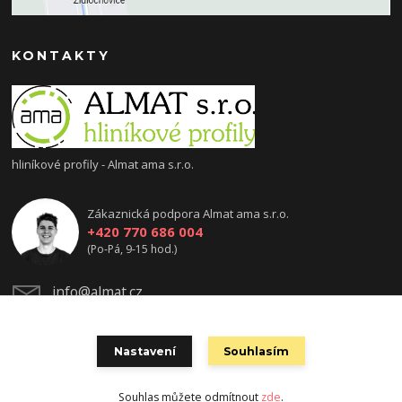
KONTAKTY
hliníkové profily - Almat ama s.r.o.
Zákaznická podpora Almat ama s.r.o.
+420 770 686 004
(Po-Pá, 9-15 hod.)
info@almat.cz
Nastavení
Souhlasím
Souhlas můžete odmítnout
zde
.