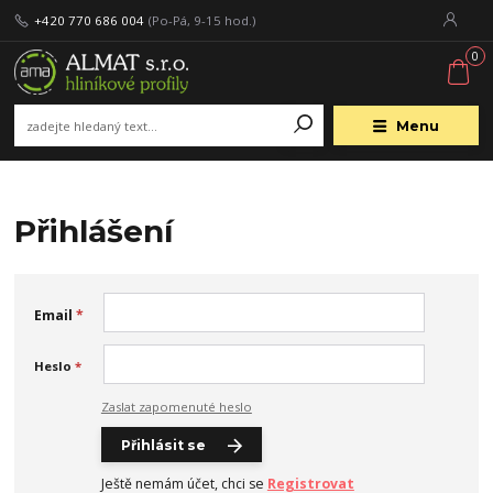
+420 770 686 004
(Po-Pá, 9-15 hod.)
0
Menu
Přihlášení
Email
*
Heslo
*
Zaslat zapomenuté heslo
Přihlásit se
Ještě nemám účet, chci se
Registrovat