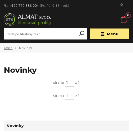
+420 770 686 004
(Po-Pá, 9-15 hod.)
0
Menu
Úvod
Novinky
Novinky
strana
z 1
strana
z 1
Novinky