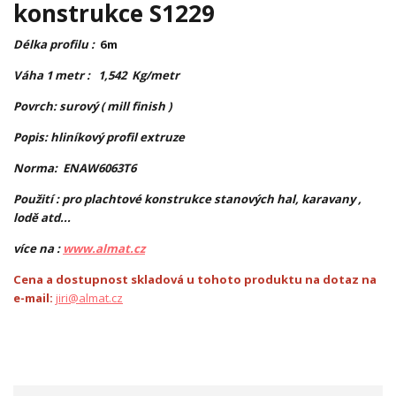
konstrukce S1229
Délka profilu :
6m
Váha 1 metr : 1,542 Kg/metr
Povrch: surový ( mill finish )
Popis: hliníkový profil extruze
Norma: ENAW6063T6
Použití : pro plachtové konstrukce stanových hal, karavany ,
lodě atd...
více na :
www.almat.cz
Cena a dostupnost skladová u tohoto produktu na dotaz na
e-mail:
jiri@almat.cz