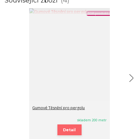
Související zboží
4
TOP produkt
Gumové Těsnění pro pergolu
Gumové těsněn
skladem 200 metr
Detail