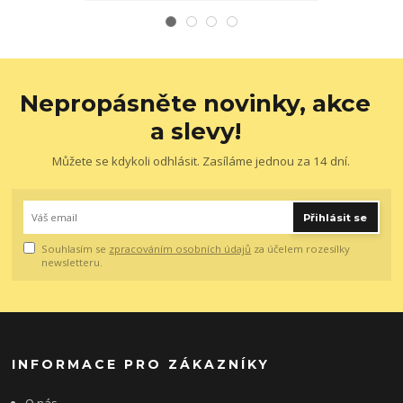
Nepropásněte novinky, akce
a slevy!
Můžete se kdykoli odhlásit. Zasíláme jednou za 14 dní.
Přihlásit se
Souhlasím se
zpracováním osobních údajů
za účelem rozesílky
newsletteru.
INFORMACE PRO ZÁKAZNÍKY
O nás