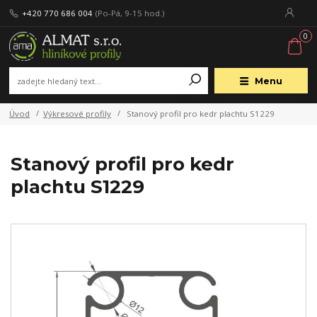
+420 770 686 004
(Po-Pá, 9-15 hod.)
0
Menu
Úvod
Výkresové profily
Stanový profil pro kedr plachtu S1229
Stanový profil pro kedr
plachtu S1229