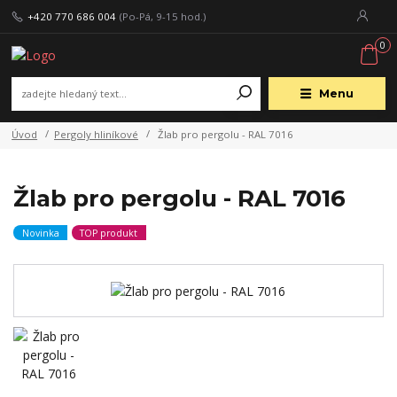
+420 770 686 004
(Po-Pá, 9-15 hod.)
0
Menu
Úvod
Pergoly hliníkové
Žlab pro pergolu - RAL 7016
Žlab pro pergolu - RAL 7016
Novinka
TOP produkt