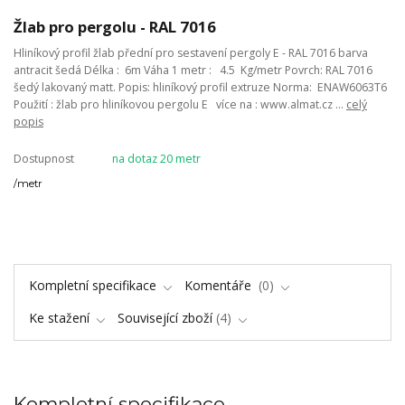
Žlab pro pergolu - RAL 7016
Hliníkový profil žlab přední pro sestavení pergoly E - RAL 7016 barva
antracit šedá Délka : 6m Váha 1 metr : 4.5 Kg/metr Povrch: RAL 7016
šedý lakovaný matt. Popis: hliníkový profil extruze Norma: ENAW6063T6
Použití : žlab pro hliníkovou pergolu E více na : www.almat.cz ...
celý
popis
Dostupnost
na dotaz 20 metr
/
metr
Kompletní specifikace
Komentáře
0
Ke stažení
Související zboží
4
Kompletní specifikace