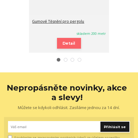
Gumové Těsnění pro pergolu
Gumové těsněn
skladem 200 metr
Detail
Nepropásněte novinky, akce
a slevy!
Můžete se kdykoli odhlásit. Zasíláme jednou za 14 dní.
Přihlásit se
Souhlasím se
zpracováním osobních údajů
za účelem rozesílky